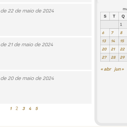
m
 de 22 de maio de 2024
S
T
Q
1
6
7
8
13
14
15
 de 21 de maio de 2024
20
21
22
27
28
29
« abr
jun »
 de 20 de maio de 2024
1
3
4
5
2