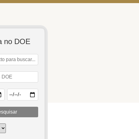
a no DOE
squisar