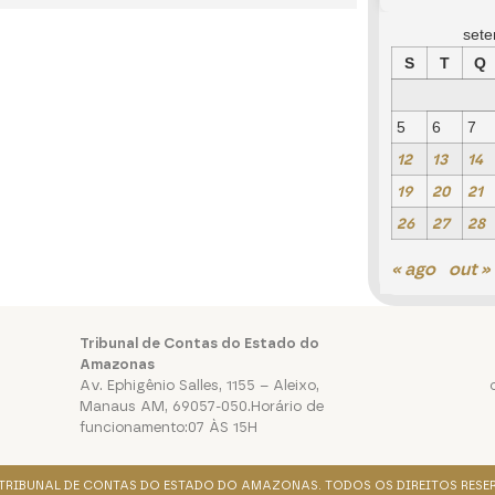
set
S
T
Q
5
6
7
12
13
14
19
20
21
26
27
28
« ago
out »
Tribunal de Contas do Estado do
Amazonas
Av. Ephigênio Salles, 1155 – Aleixo,
Manaus AM, 69057-050.Horário de
funcionamento:07 ÀS 15H
. TRIBUNAL DE CONTAS DO ESTADO DO AMAZONAS. TODOS OS DIREITOS RESE