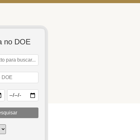
a no DOE
squisar