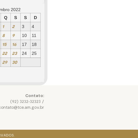
embro 2022
Q
S
S
D
1
2
3
4
8
9
10
11
15
16
17
18
22
23
24
25
29
30
Contato:
(92) 3232-32323 /
contato@tce.am.gov.br
RVADOS.