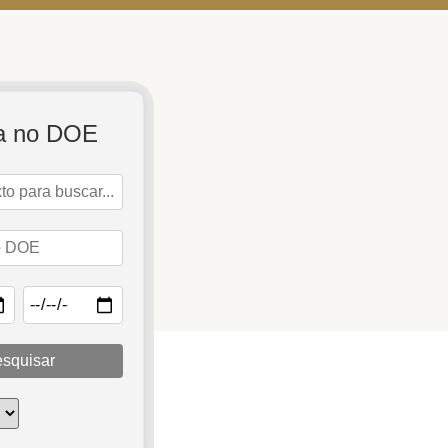
a no DOE
squisar