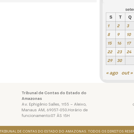
set
S
T
Q
1
2
3
8
9
10
15
16
17
22
23
24
29
30
« ago
out »
Tribunal de Contas do Estado do
Amazonas
Av. Ephigênio Salles, 1155 – Aleixo,
Manaus AM, 69057-050.Horário de
funcionamento:07 ÀS 15H
. TRIBUNAL DE CONTAS DO ESTADO DO AMAZONAS. TODOS OS DIREITOS RESE