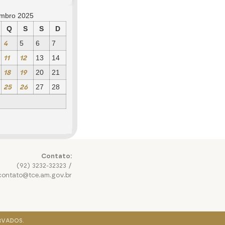
embro 2025
Q
S
S
D
4
5
6
7
11
12
13
14
18
19
20
21
25
26
27
28
Contato:
(92) 3232-32323 /
contato@tce.am.gov.br
RVADOS.