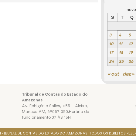
nove
S
T
Q
3
4
5
10
11
12
17
18
19
24
25
26
« out
dez »
Tribunal de Contas do Estado do
Amazonas
Av. Ephigênio Salles, 1155 – Aleixo,
Manaus AM, 69057-050.Horário de
funcionamento:07 ÀS 15H
. TRIBUNAL DE CONTAS DO ESTADO DO AMAZONAS. TODOS OS DIREITOS RESE