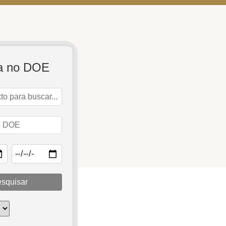
a no DOE
squisar