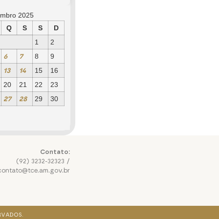
mbro 2025
Q
S
S
D
1
2
6
7
8
9
13
14
15
16
20
21
22
23
27
28
29
30
Contato:
(92) 3232-32323 /
contato@tce.am.gov.br
RVADOS.