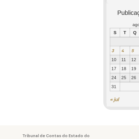
Publica
ag
S
T
Q
3
4
5
10
11
12
17
18
19
24
25
26
31
« jul
Tribunal de Contas do Estado do