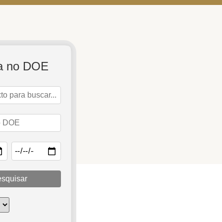
a no DOE
squisar