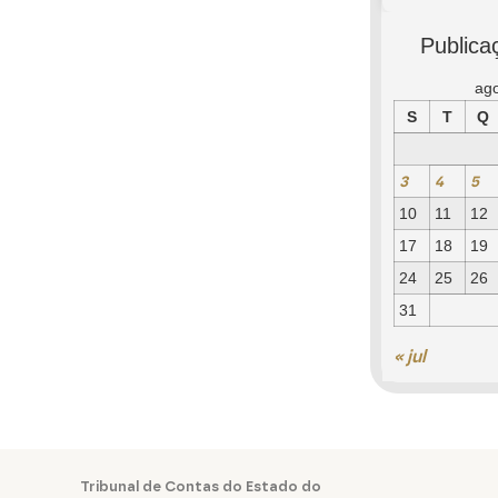
Publica
ag
S
T
Q
3
4
5
10
11
12
17
18
19
24
25
26
31
« jul
Tribunal de Contas do Estado do