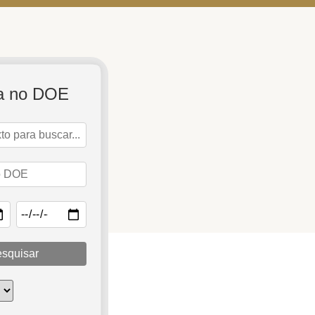
a no DOE
squisar