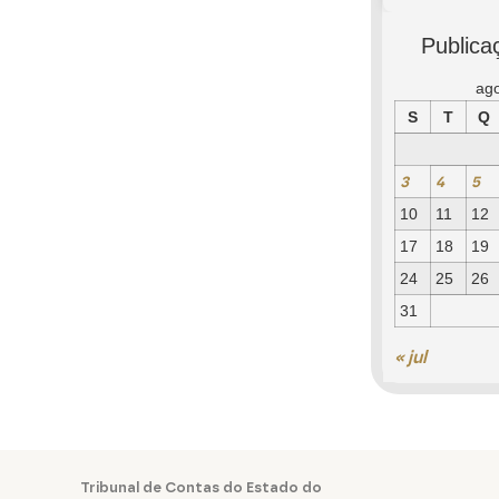
Publica
ag
S
T
Q
3
4
5
10
11
12
17
18
19
24
25
26
31
« jul
Tribunal de Contas do Estado do