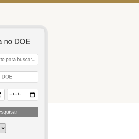
a no DOE
squisar