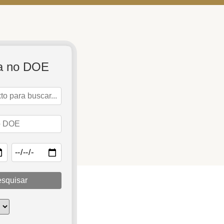
a no DOE
squisar