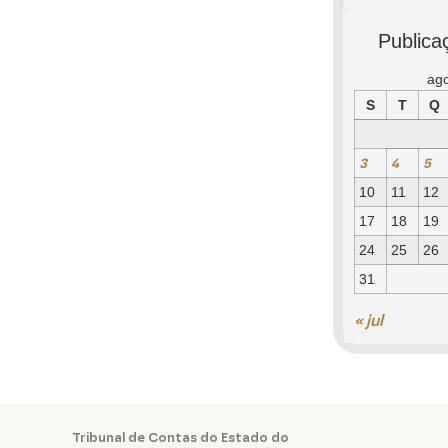
Publica
ag
S
T
Q
3
4
5
10
11
12
17
18
19
24
25
26
31
« jul
Tribunal de Contas do Estado do