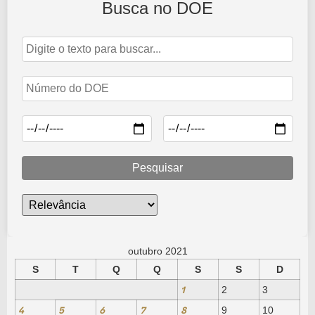
Busca no DOE
Edição de n°2655 de 27 de outubro de 2021
27 de outubro de 2021
Abrir Edição
Pesquisar
outubro 2021
S
T
Q
Q
S
S
D
1
2
3
4
5
6
7
8
9
10