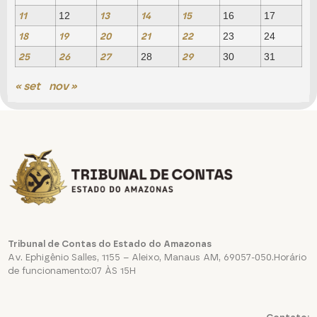
11
13
14
15
12
16
17
18
19
20
21
22
23
24
25
26
27
29
28
30
31
« set
nov »
Tribunal de Contas do Estado do Amazonas
Av. Ephigênio Salles, 1155 – Aleixo, Manaus AM, 69057-050.Horário
de funcionamento:07 ÀS 15H