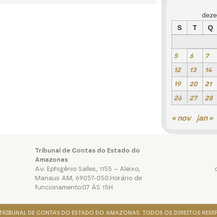
deze
S
T
Q
5
6
7
12
13
14
19
20
21
26
27
28
« nov
jan »
Tribunal de Contas do Estado do
Amazonas
Av. Ephigênio Salles, 1155 – Aleixo,
Manaus AM, 69057-050.Horário de
funcionamento:07 ÀS 15H
. TRIBUNAL DE CONTAS DO ESTADO DO AMAZONAS. TODOS OS DIREITOS RESE