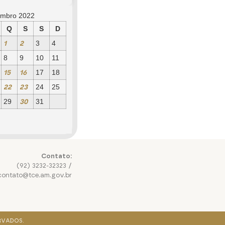
mbro 2022
Q
S
S
D
1
2
3
4
8
9
10
11
15
16
17
18
22
23
24
25
30
29
31
Contato:
(92) 3232-32323 /
contato@tce.am.gov.br
RVADOS.