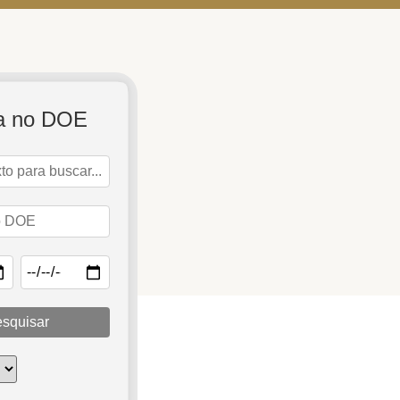
a no DOE
squisar