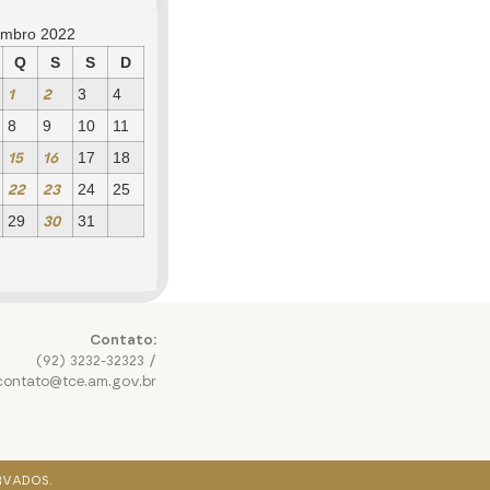
mbro 2022
Q
S
S
D
1
2
3
4
8
9
10
11
15
16
17
18
22
23
24
25
30
29
31
Contato:
(92) 3232-32323 /
contato@tce.am.gov.br
RVADOS.