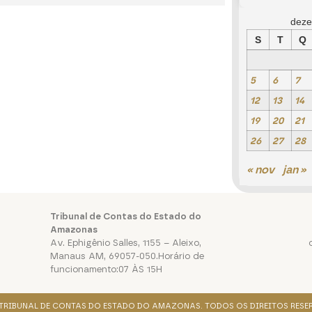
deze
S
T
Q
5
6
7
12
13
14
19
20
21
26
27
28
« nov
jan »
Tribunal de Contas do Estado do
Amazonas
Av. Ephigênio Salles, 1155 – Aleixo,
Manaus AM, 69057-050.Horário de
funcionamento:07 ÀS 15H
. TRIBUNAL DE CONTAS DO ESTADO DO AMAZONAS. TODOS OS DIREITOS RESE