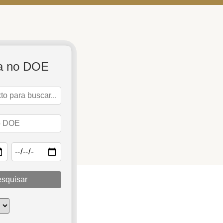
a no DOE
squisar