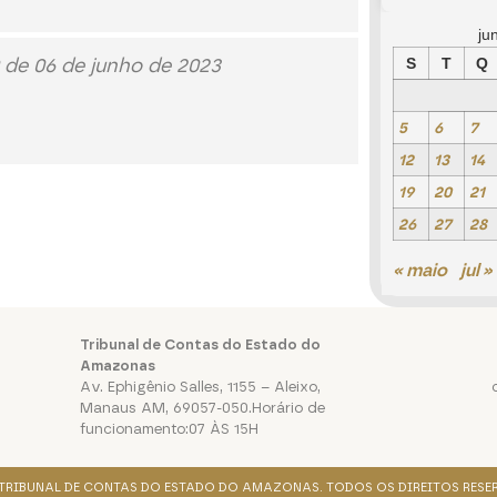
ju
 de 06 de junho de 2023
S
T
Q
5
6
7
12
13
14
19
20
21
26
27
28
« maio
jul »
Tribunal de Contas do Estado do
Amazonas
Av. Ephigênio Salles, 1155 – Aleixo,
Manaus AM, 69057-050.Horário de
funcionamento:07 ÀS 15H
. TRIBUNAL DE CONTAS DO ESTADO DO AMAZONAS. TODOS OS DIREITOS RESE