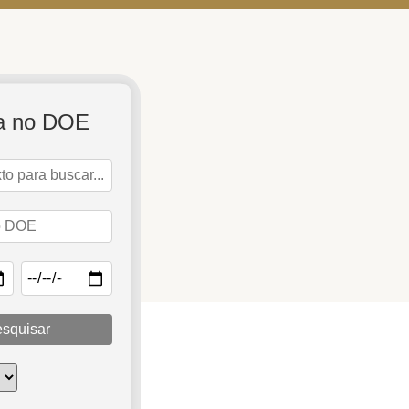
a no DOE
squisar