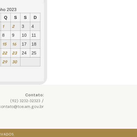
nho 2023
Q
S
S
D
1
2
3
4
8
9
10
11
15
16
17
18
22
23
24
25
29
30
Contato:
(92) 3232-32323 /
contato@tce.am.gov.br
RVADOS.