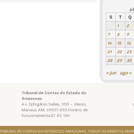
ju
S
T
Q
1
2
7
8
9
14
15
16
21
22
23
28
29
30
« jun
ago »
Tribunal de Contas do Estado do
Amazonas
Av. Ephigênio Salles, 1155 – Aleixo,
Manaus AM, 69057-050.Horário de
funcionamento:07 ÀS 15H
. TRIBUNAL DE CONTAS DO ESTADO DO AMAZONAS. TODOS OS DIREITOS RESE