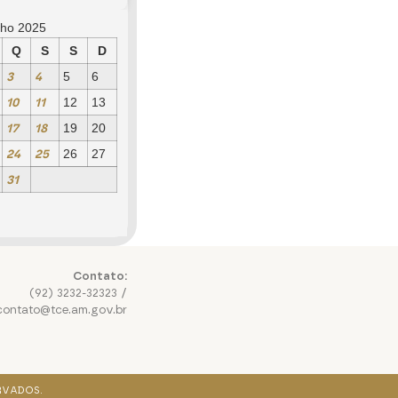
lho 2025
Q
S
S
D
3
4
5
6
10
11
12
13
17
18
19
20
24
25
26
27
31
Contato:
(92) 3232-32323 /
contato@tce.am.gov.br
RVADOS.