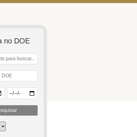
a no DOE
squisar