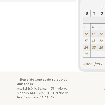
m
S
T
Q
3
4
5
10
11
12
17
18
19
24
25
26
31
« abr
jun »
Tribunal de Contas do Estado do
Amazonas
Av. Ephigênio Salles, 1155 – Aleixo,
Manaus AM, 69057-050.Horário de
funcionamento:07 ÀS 15H