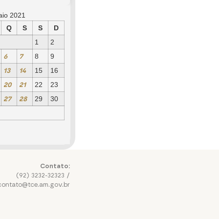
aio 2021
Q
S
S
D
1
2
6
7
8
9
13
14
15
16
20
21
22
23
27
28
29
30
Contato:
(92) 3232-32323 /
contato@tce.am.gov.br