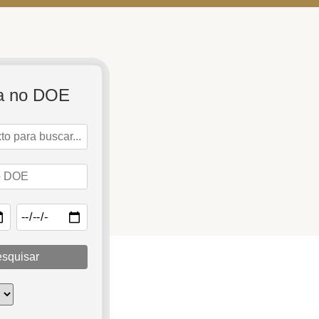
a no DOE
squisar