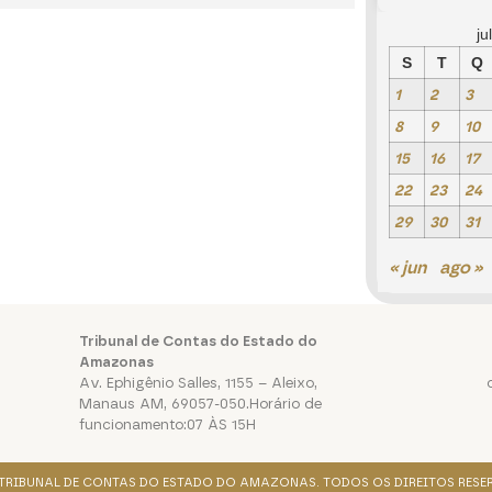
ju
S
T
Q
1
2
3
8
9
10
15
16
17
22
23
24
29
30
31
« jun
ago »
Tribunal de Contas do Estado do
Amazonas
Av. Ephigênio Salles, 1155 – Aleixo,
Manaus AM, 69057-050.Horário de
funcionamento:07 ÀS 15H
. TRIBUNAL DE CONTAS DO ESTADO DO AMAZONAS. TODOS OS DIREITOS RESE