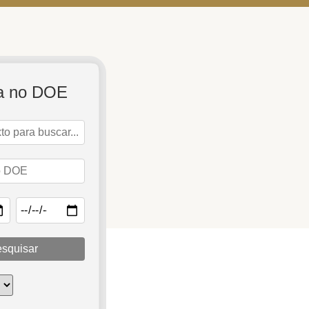
a no DOE
squisar