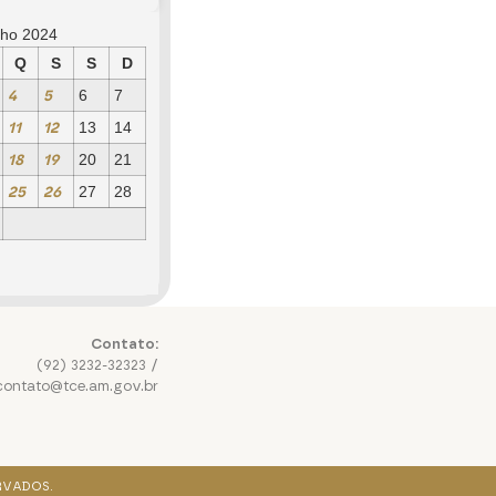
lho 2024
Q
S
S
D
4
5
6
7
11
12
13
14
18
19
20
21
25
26
27
28
Contato:
(92) 3232-32323 /
contato@tce.am.gov.br
RVADOS.